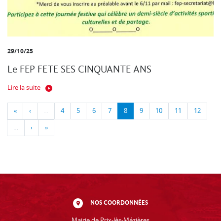
29/10/25
Le FEP FETE SES CINQUANTE ANS
Lire la suite
«
‹
…
4
5
6
7
8
9
10
11
12
…
›
»
NOS COORDONNÉES
Mairie de Prix-lès-Mézières