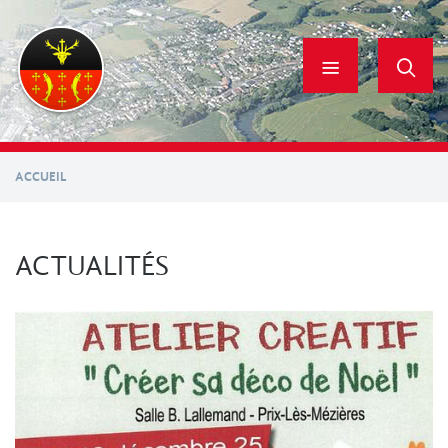
Aller
au
contenu
principal
ACCUEIL
ACTUALITÉS