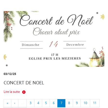
03/12/25
CONCERT DE NOEL
Lire la suite
«
‹
…
3
4
5
6
7
8
9
10
11