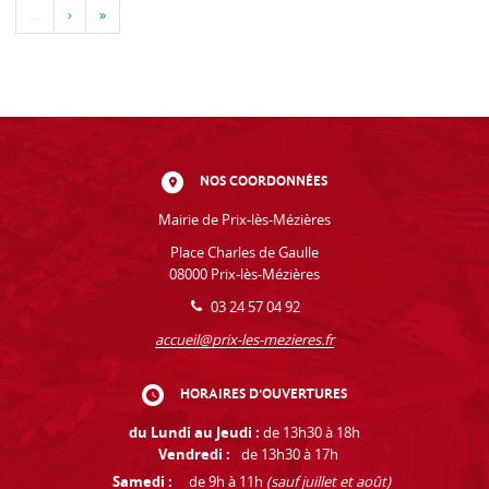
…
›
»
NOS COORDONNÉES
Mairie de Prix-lès-Mézières
Place Charles de Gaulle
08000 Prix-lès-Mézières
03 24 57 04 92
accueil@prix-les-mezieres.fr
HORAIRES D'OUVERTURES
du Lundi au Jeudi :
de 13h30 à 18h
Vendredi :
de 13h30 à 17h
Samedi :
de 9h à 11h
(sauf juillet et août)