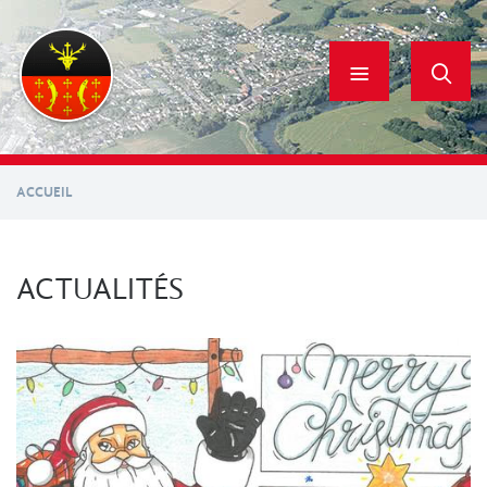
Aller
au
contenu
principal
ACCUEIL
ACTUALITÉS