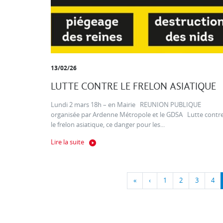
13/02/26
LUTTE CONTRE LE FRELON ASIATIQUE
Lundi 2 mars 18h – en Mairie REUNION PUBLIQUE
organisée par Ardenne Métropole et le GDSA Lutte contr
le frelon asiatique, ce danger pour les...
Lire la suite
«
‹
1
2
3
4