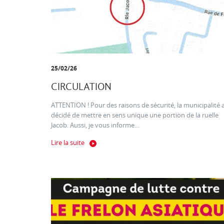
25/02/26
CIRCULATION
ATTENTION ! Pour des raisons de sécurité, la municipalité 
décidé de mettre en sens unique une portion de la ruelle
Jacob. Aussi, je vous informe...
Lire la suite