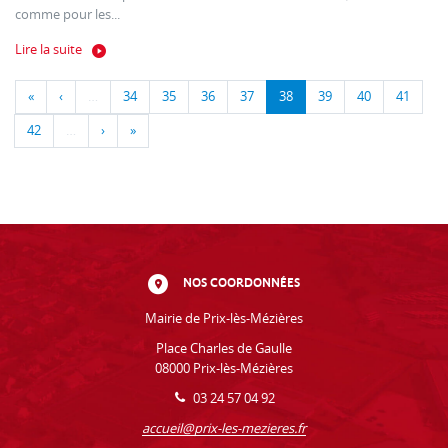
comme pour les...
Lire la suite
«
‹
…
34
35
36
37
38
39
40
41
42
…
›
»
NOS COORDONNÉES
Mairie de Prix-lès-Mézières
Place Charles de Gaulle
08000 Prix-lès-Mézières
03 24 57 04 92
accueil@prix-les-mezieres.fr