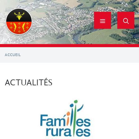
Aller
au
contenu
principal
ACCUEIL
ACTUALITÉS