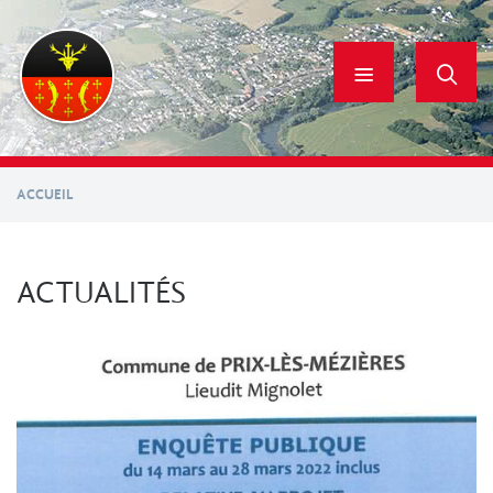
Aller
au
contenu
principal
ACCUEIL
ACTUALITÉS