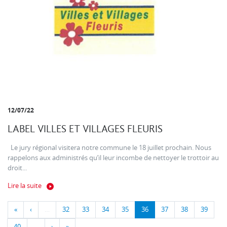
12/07/22
LABEL VILLES ET VILLAGES FLEURIS
Le jury régional visitera notre commune le 18 juillet prochain. Nous
rappelons aux administrés qu’il leur incombe de nettoyer le trottoir au
droit...
Lire la suite
«
‹
…
32
33
34
35
36
37
38
39
40
…
›
»