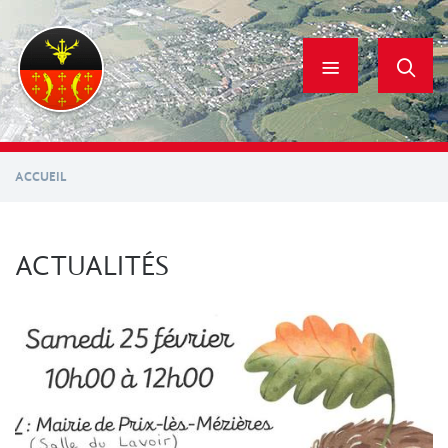
Aller
au
contenu
principal
ACCUEIL
ACTUALITÉS