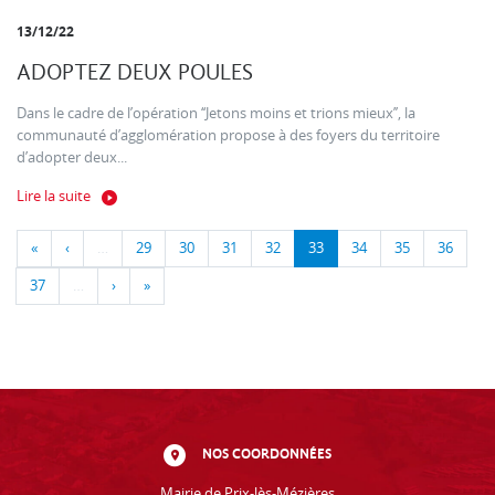
13/12/22
ADOPTEZ DEUX POULES
Dans le cadre de l’opération ‘‘Jetons moins et trions mieux’’, la
communauté d’agglomération propose à des foyers du territoire
d’adopter deux...
Lire la suite
«
‹
…
29
30
31
32
33
34
35
36
37
…
›
»
NOS COORDONNÉES
Mairie de Prix-lès-Mézières