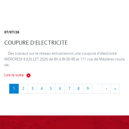
07/07/26
COUPURE D'ELECTRICITE
Des travaux sur le réseau entraineront une coupure d'électricité
MERCREDI 8 JUILLET 2026 de 8h à 8h30 80 et 111 rue de Mézières route
de...
Lire la suite
1
2
3
4
5
6
7
8
9
…
›
»