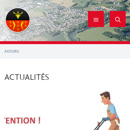
Aller
au
contenu
principal
ACCUEIL
ACTUALITÉS