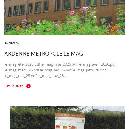
16/07/26
ARDENNE METROPOLE LE MAG
le_mag_ete_2026.pdf le_mag_mai_2026.pdf le_mag_avril_2026.pdf
le_mag_mars_26.pdf le_mag_fev_26.pdf le_mag_janv_26.pdf
le_mag_dec_25.pdf le_mag_nov_25...
Lire la suite