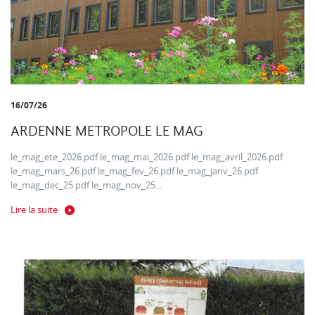
16/07/26
ARDENNE METROPOLE LE MAG
le_mag_ete_2026.pdf le_mag_mai_2026.pdf le_mag_avril_2026.pdf
le_mag_mars_26.pdf le_mag_fev_26.pdf le_mag_janv_26.pdf
le_mag_dec_25.pdf le_mag_nov_25...
Lire la suite