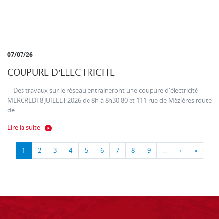
07/07/26
COUPURE D'ELECTRICITE
Des travaux sur le réseau entraineront une coupure d'électricité
MERCREDI 8 JUILLET 2026 de 8h à 8h30 80 et 111 rue de Mézières route
de...
Lire la suite
1
2
3
4
5
6
7
8
9
…
›
»