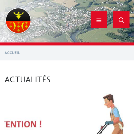
Aller
au
contenu
principal
ACCUEIL
ACTUALITÉS