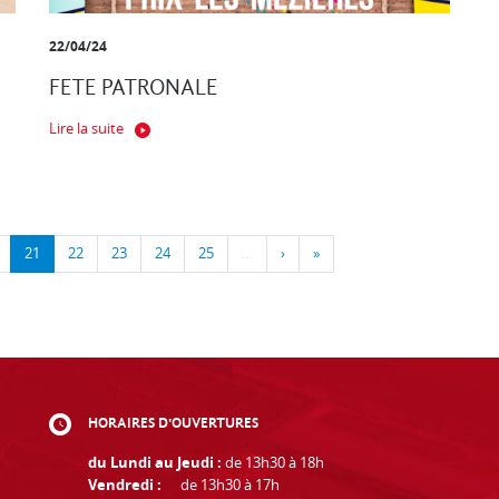
22/04/24
FETE PATRONALE
Lire la suite
21
22
23
24
25
…
›
»
HORAIRES D'OUVERTURES
du Lundi au Jeudi :
de 13h30 à 18h
Vendredi :
de 13h30 à 17h