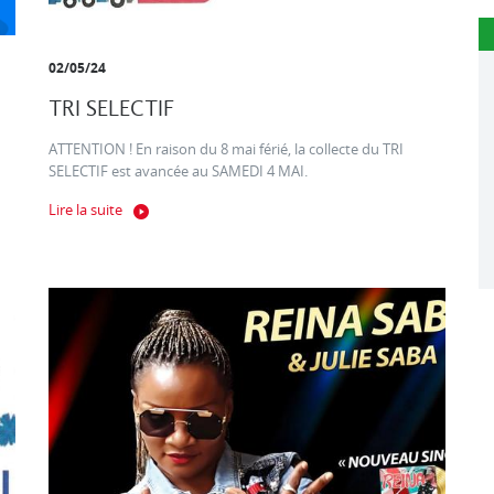
02/05/24
TRI SELECTIF
ATTENTION ! En raison du 8 mai férié, la collecte du TRI
SELECTIF est avancée au SAMEDI 4 MAI.
Lire la suite