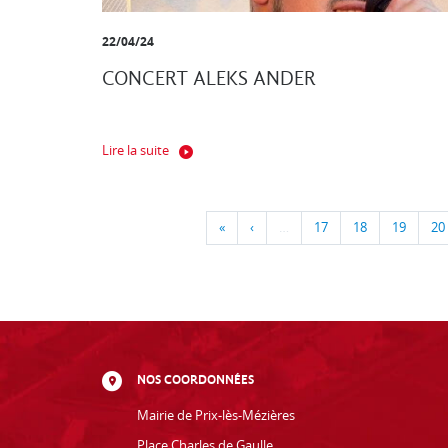
22/04/24
CONCERT ALEKS ANDER
Lire la suite
«
‹
…
17
18
19
20
NOS COORDONNÉES
Mairie de Prix-lès-Mézières
Place Charles de Gaulle