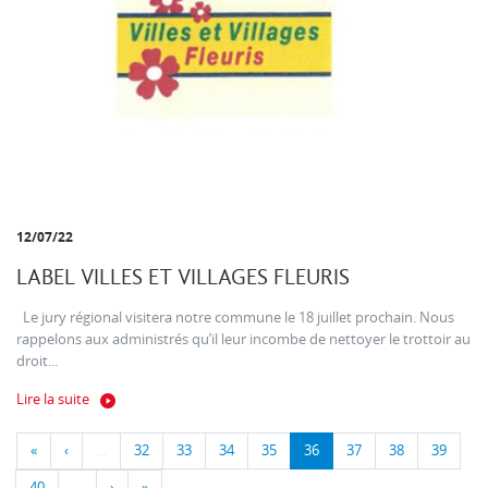
12/07/22
LABEL VILLES ET VILLAGES FLEURIS
Le jury régional visitera notre commune le 18 juillet prochain. Nous
rappelons aux administrés qu’il leur incombe de nettoyer le trottoir au
droit...
Lire la suite
«
‹
…
32
33
34
35
36
37
38
39
40
…
›
»