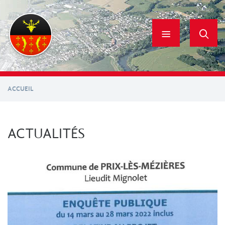
Aller
au
contenu
principal
ACCUEIL
ACTUALITÉS