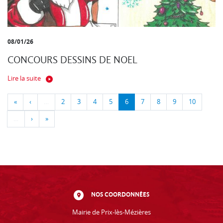
08/01/26
CONCOURS DESSINS DE NOEL
Lire la suite
«
‹
…
2
3
4
5
6
7
8
9
10
…
›
»
NOS COORDONNÉES
Mairie de Prix-lès-Mézières