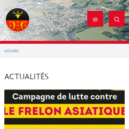
Aller
au
contenu
principal
ACCUEIL
ACTUALITÉS