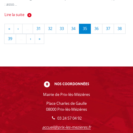
: asso...
Lire la suite
«
‹
…
31
32
33
34
35
36
37
38
39
…
›
»
NOS COORDONNÉES
Mairie de Prix-lès-Mézières
Place Charles de Gaulle
08000 Prix-lès-Mézières
03 24 57 04 92
accueil@prix-les-mezieres.fr