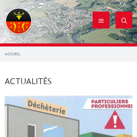
Aller
au
contenu
principal
ACCUEIL
ACTUALITÉS