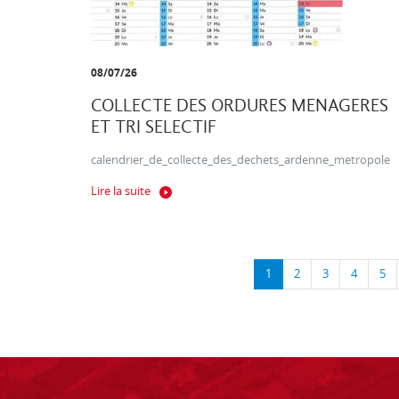
08/07/26
COLLECTE DES ORDURES MENAGERES
ET TRI SELECTIF
calendrier_de_collecte_des_dechets_ardenne_metropole
Lire la suite
1
2
3
4
5