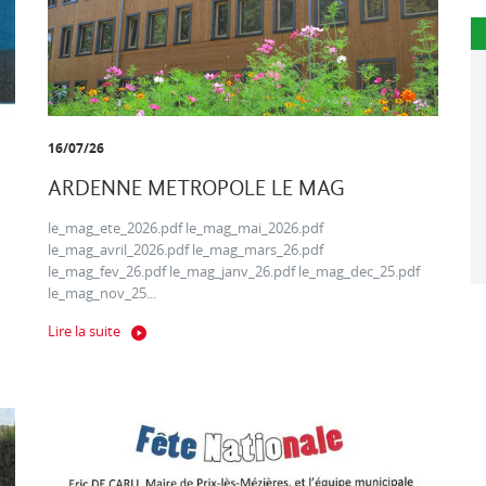
16/07/26
ARDENNE METROPOLE LE MAG
le_mag_ete_2026.pdf le_mag_mai_2026.pdf
le_mag_avril_2026.pdf le_mag_mars_26.pdf
le_mag_fev_26.pdf le_mag_janv_26.pdf le_mag_dec_25.pdf
le_mag_nov_25...
Lire la suite