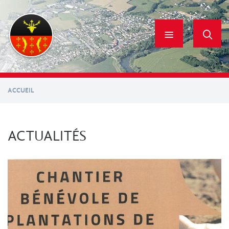
Aller
au
contenu
principal
ACCUEIL
ACTUALITÉS