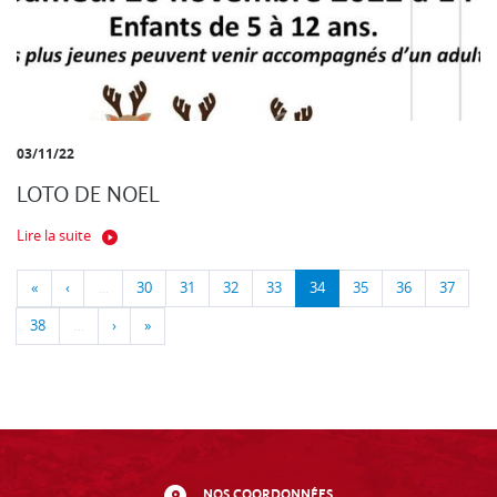
03/11/22
LOTO DE NOEL
Lire la suite
«
‹
…
30
31
32
33
34
35
36
37
38
…
›
»
NOS COORDONNÉES