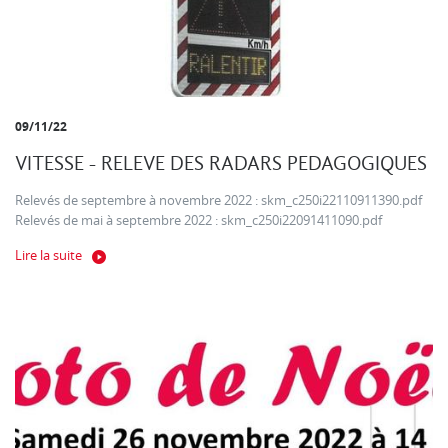
09/11/22
VITESSE - RELEVE DES RADARS PEDAGOGIQUES
Relevés de septembre à novembre 2022 : skm_c250i22110911390.pdf
Relevés de mai à septembre 2022 : skm_c250i22091411090.pdf
Lire la suite