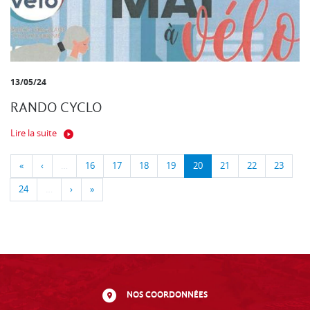
13/05/24
RANDO CYCLO
Lire la suite
«
‹
…
16
17
18
19
20
21
22
23
24
…
›
»
NOS COORDONNÉES