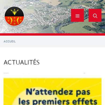
Aller
au
contenu
principal
ACCUEIL
ACTUALITÉS