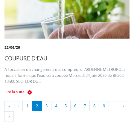
22/06/26
COUPURE D'EAU
A l'occasion du changement des compteurs , ARDENNE METROPOLE
nous informe que l'eau sera coupée Mercredi 24 juin 2026 de 8h30 à
13h00 SECTEUR DU...
Lire la suite
«
‹
1
2
3
4
5
6
7
8
9
…
›
»