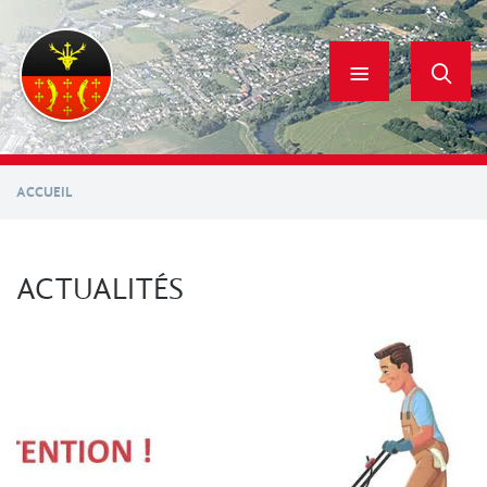
Aller
au
contenu
principal
ACCUEIL
ACTUALITÉS