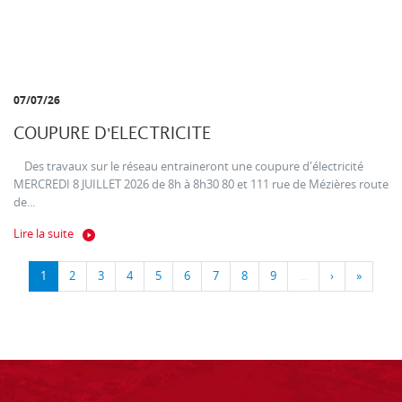
07/07/26
COUPURE D'ELECTRICITE
Des travaux sur le réseau entraineront une coupure d'électricité
MERCREDI 8 JUILLET 2026 de 8h à 8h30 80 et 111 rue de Mézières route
de...
Lire la suite
1
2
3
4
5
6
7
8
9
…
›
»