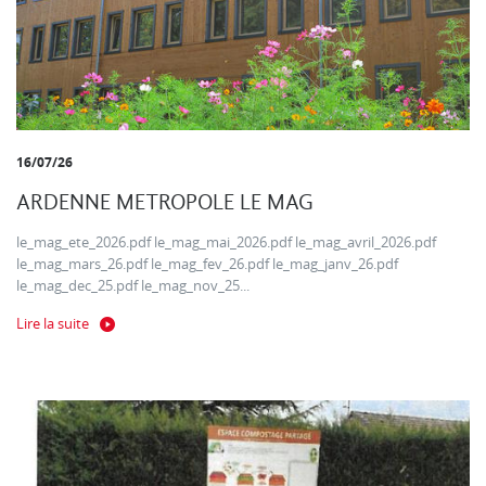
16/07/26
ARDENNE METROPOLE LE MAG
le_mag_ete_2026.pdf le_mag_mai_2026.pdf le_mag_avril_2026.pdf
le_mag_mars_26.pdf le_mag_fev_26.pdf le_mag_janv_26.pdf
le_mag_dec_25.pdf le_mag_nov_25...
Lire la suite