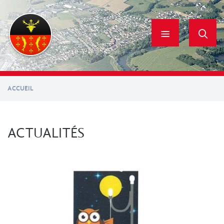
Aller
au
contenu
principal
ACCUEIL
ACTUALITÉS