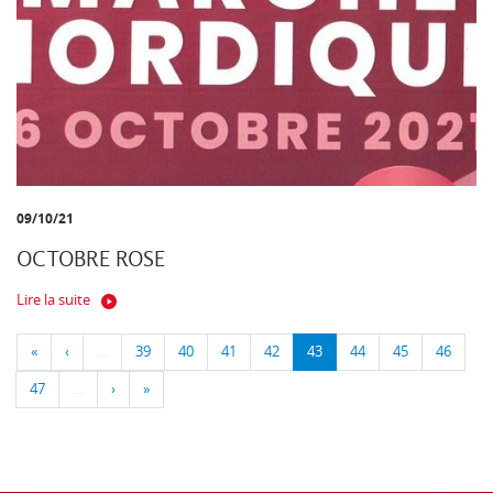
09/10/21
OCTOBRE ROSE
Lire la suite
«
‹
…
39
40
41
42
43
44
45
46
47
…
›
»