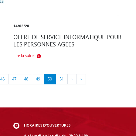
14/02/20
OFFRE DE SERVICE INFORMATIQUE POUR
LES PERSONNES AGEES
Lire la suite
46
47
48
49
50
51
›
»
HORAIRES D'OUVERTURES