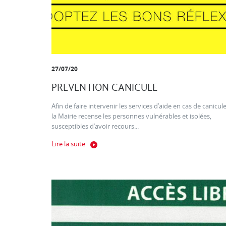
27/07/20
PREVENTION CANICULE
Afin de faire intervenir les services d’aide en cas de canicule
la Mairie recense les personnes vulnérables et isolées,
susceptibles d’avoir recours...
Lire la suite