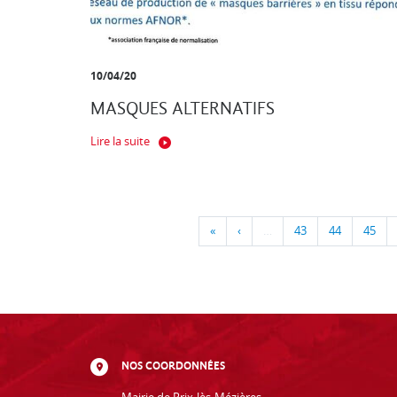
10/04/20
MASQUES ALTERNATIFS
Lire la suite
«
‹
…
43
44
45
NOS COORDONNÉES