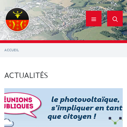
Aller
au
contenu
principal
ACCUEIL
ACTUALITÉS