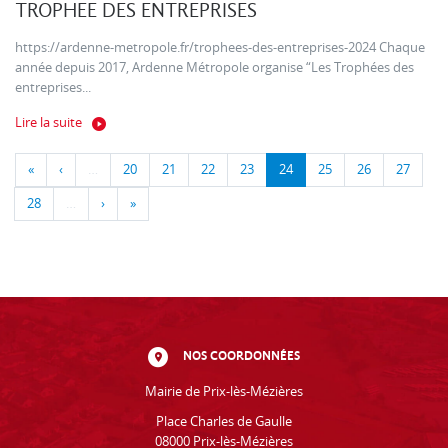
TROPHEE DES ENTREPRISES
https://ardenne-metropole.fr/trophees-des-entreprises-2024 Chaque
année depuis 2017, Ardenne Métropole organise “Les Trophées des
entreprises...
Lire la suite
«
‹
…
20
21
22
23
24
25
26
27
28
…
›
»
NOS COORDONNÉES
Mairie de Prix-lès-Mézières
Place Charles de Gaulle
08000 Prix-lès-Mézières