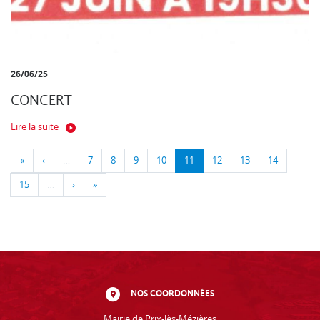
26/06/25
CONCERT
Lire la suite
«
‹
…
7
8
9
10
11
12
13
14
15
…
›
»
NOS COORDONNÉES
Mairie de Prix-lès-Mézières