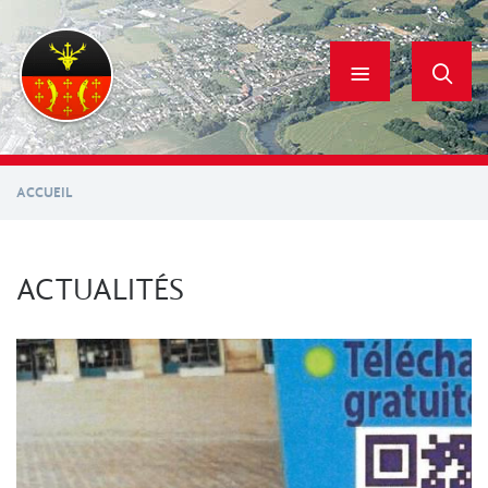
Aller
au
contenu
principal
ACCUEIL
ACTUALITÉS