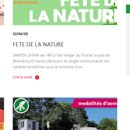
22/04/25
FETE DE LA NATURE
SAMEDI 24 MAI de 14H à 16H Verger du Poirier (route de
Warnécourt) Venez découvrir le verger communal et ses
variétés anciennes sous la conduite d'un...
Lire la suite