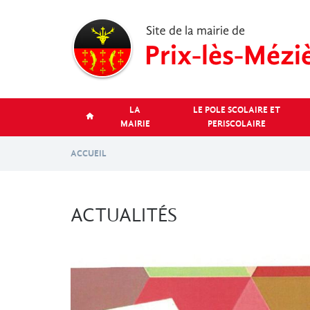
Aller
au
contenu
principal
LA
LE POLE SCOLAIRE ET
MAIRIE
PERISCOLAIRE
ACCUEIL
ACTUALITÉS