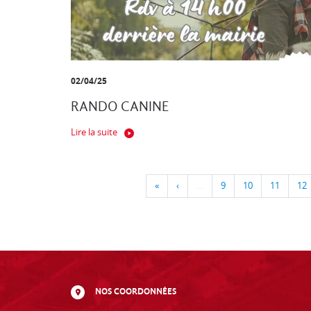
02/04/25
RANDO CANINE
Lire la suite
«
‹
…
9
10
11
12
NOS COORDONNÉES