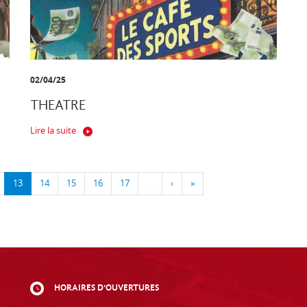
02/04/25
THEATRE
Lire la suite
13
14
15
16
17
…
›
»
HORAIRES D'OUVERTURES