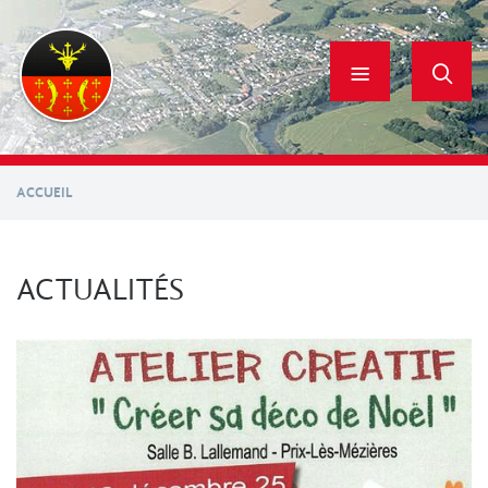
Aller
au
contenu
principal
ACCUEIL
ACTUALITÉS