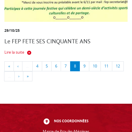
29/10/25
Le FEP FETE SES CINQUANTE ANS
Lire la suite
«
‹
…
4
5
6
7
8
9
10
11
12
…
›
»
NOS COORDONNÉES
Mairie de Prix-lès-Mézières