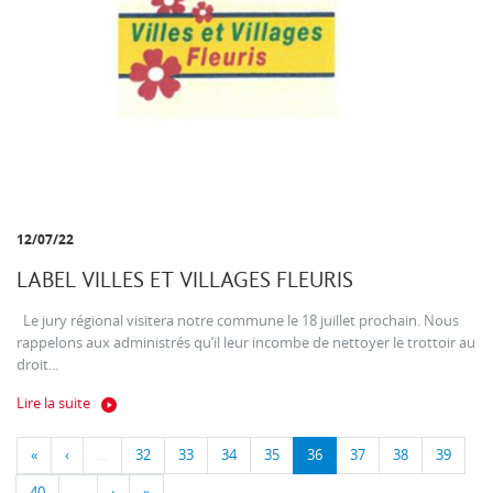
12/07/22
LABEL VILLES ET VILLAGES FLEURIS
Le jury régional visitera notre commune le 18 juillet prochain. Nous
rappelons aux administrés qu’il leur incombe de nettoyer le trottoir au
droit...
Lire la suite
«
‹
…
32
33
34
35
36
37
38
39
40
…
›
»