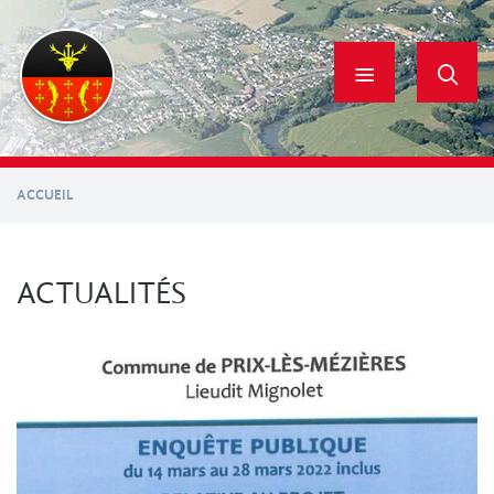
Aller
au
contenu
principal
ACCUEIL
ACTUALITÉS