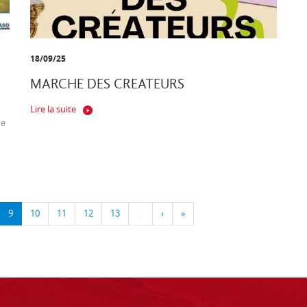
18/09/25
MARCHE DES CREATEURS
Lire la suite
ne
9
10
11
12
13
…
›
»