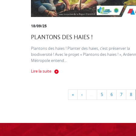
18/09/25
PLANTONS DES HAIES !
Plantons des haies ! Planter des haies, c’est préserver la
biodiversité ! Avec le projet « Plantons des haies ! », Arden
Métropole entend...
Lire la suite
«
‹
…
5
6
7
8