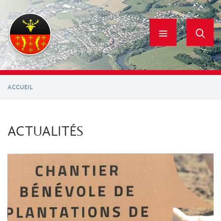
Aller
au
contenu
principal
ACCUEIL
ACTUALITÉS