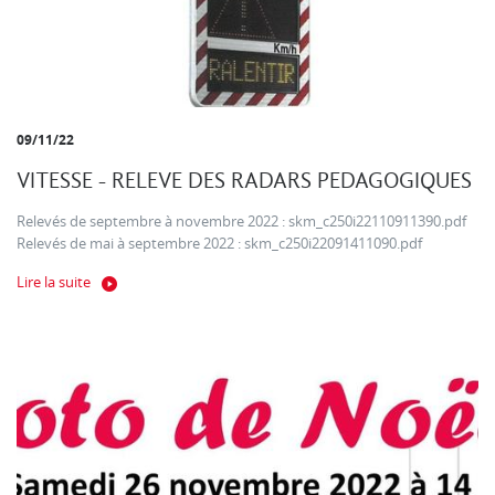
09/11/22
VITESSE - RELEVE DES RADARS PEDAGOGIQUES
Relevés de septembre à novembre 2022 : skm_c250i22110911390.pdf
Relevés de mai à septembre 2022 : skm_c250i22091411090.pdf
Lire la suite