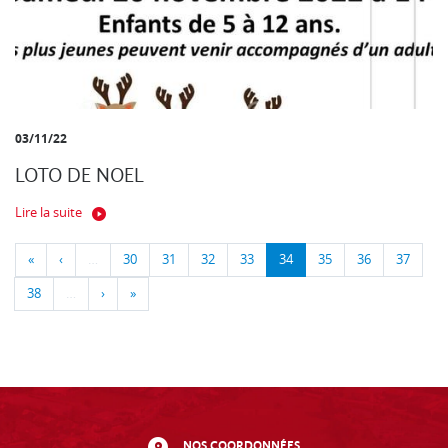
03/11/22
LOTO DE NOEL
Lire la suite
«
‹
…
30
31
32
33
34
35
36
37
38
…
›
»
NOS COORDONNÉES