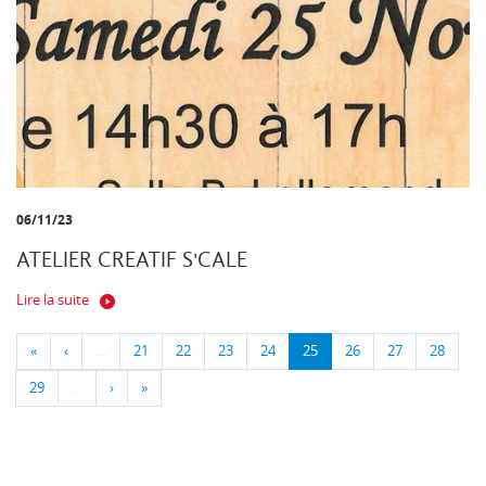
06/11/23
ATELIER CREATIF S'CALE
Lire la suite
«
‹
…
21
22
23
24
25
26
27
28
29
…
›
»