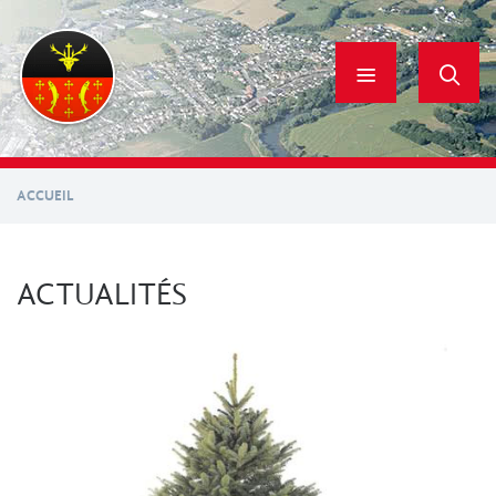
Aller
au
contenu
principal
ACCUEIL
ACTUALITÉS