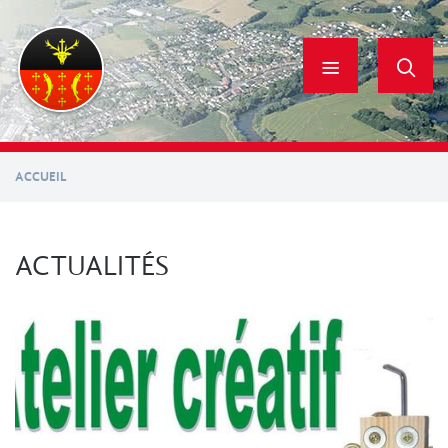
Aller
au
contenu
principal
ACCUEIL
ACTUALITÉS