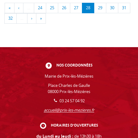
«
‹
…
24
25
26
27
28
29
30
31
32
…
›
»
NOS COORDONNÉES
Mairie de Prix-lès-Mézières
Place Charles de Gaulle
08000 Prix-lès-Mézières
03 24 57 04 92
accueil@prix-les-mezieres.fr
HORAIRES D'OUVERTURES
du Lundi au Jeudi :
de 13h30 à 18h