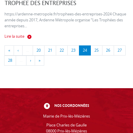
TROPHEE DES ENTREPRISES
https://ardenne-metropole.fr/trophees-des-entreprises-2024 Chaque
année depuis 2017, Ardenne Métropole organise “Les Trophées des
entreprises...
Lire la suite
«
‹
…
20
21
22
23
24
25
26
27
28
…
›
»
NOS COORDONNÉES
Mairie de Prix-lès-Mézières
Place Charles de Gaulle
08000 Prix-lès-Mézières