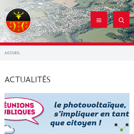
Aller
au
contenu
principal
ACCUEIL
ACTUALITÉS