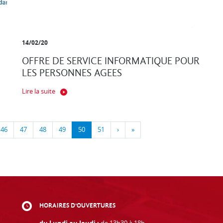
14/02/20
OFFRE DE SERVICE INFORMATIQUE POUR
LES PERSONNES AGEES
Lire la suite
46
47
48
49
50
51
›
»
HORAIRES D'OUVERTURES