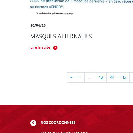
10/04/20
MASQUES ALTERNATIFS
Lire la suite
«
‹
…
43
44
45
NOS COORDONNÉES