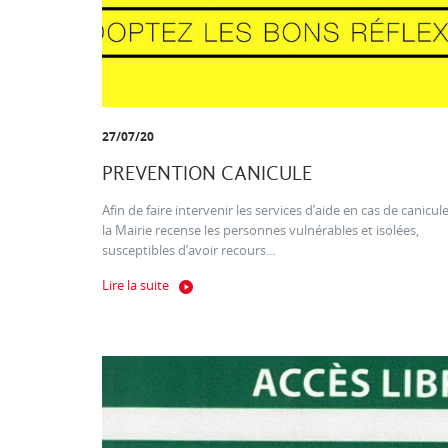
27/07/20
PREVENTION CANICULE
Afin de faire intervenir les services d’aide en cas de canicule
la Mairie recense les personnes vulnérables et isolées,
susceptibles d’avoir recours...
Lire la suite