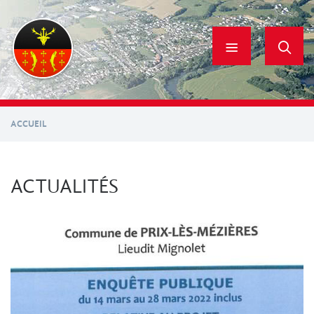
Aller
au
contenu
principal
ACCUEIL
ACTUALITÉS