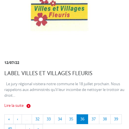
12/07/22
LABEL VILLES ET VILLAGES FLEURIS
Le jury régional visitera notre commune le 18 juillet prochain. Nous
rappelons aux administrés qu’il leur incombe de nettoyer le trottoir au
droit...
Lire la suite
«
‹
…
32
33
34
35
36
37
38
39
40
…
›
»