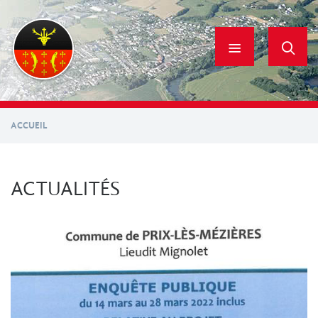
Aller
au
contenu
principal
ACCUEIL
ACTUALITÉS