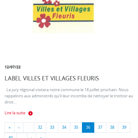
12/07/22
LABEL VILLES ET VILLAGES FLEURIS
Le jury régional visitera notre commune le 18 juillet prochain. Nous
rappelons aux administrés qu’il leur incombe de nettoyer le trottoir au
droit...
Lire la suite
«
‹
…
32
33
34
35
36
37
38
39
40
…
›
»