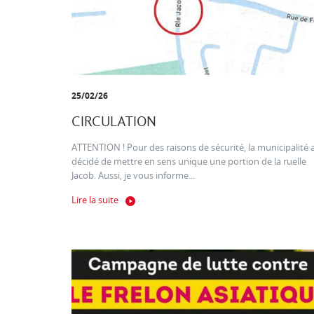
25/02/26
CIRCULATION
ATTENTION ! Pour des raisons de sécurité, la municipalité 
décidé de mettre en sens unique une portion de la ruelle
Jacob. Aussi, je vous informe...
Lire la suite