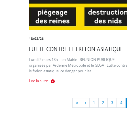
13/02/26
LUTTE CONTRE LE FRELON ASIATIQUE
Lundi 2 mars 18h – en Mairie REUNION PUBLIQUE
organisée par Ardenne Métropole et le GDSA Lutte contr
le frelon asiatique, ce danger pour les...
Lire la suite
«
‹
1
2
3
4