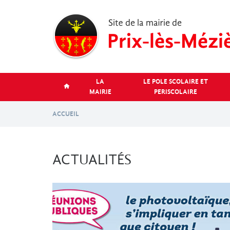
Aller
au
contenu
principal
LA
LE POLE SCOLAIRE ET
MAIRIE
PERISCOLAIRE
ACCUEIL
ACTUALITÉS