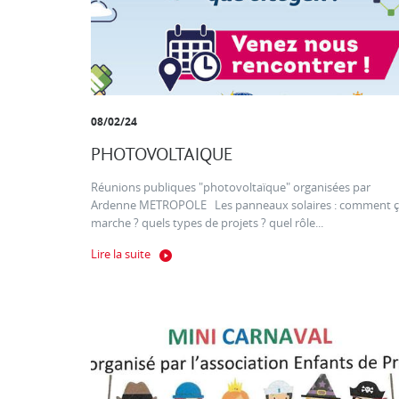
08/02/24
PHOTOVOLTAIQUE
Réunions publiques "photovoltaïque" organisées par
Ardenne METROPOLE Les panneaux solaires : comment 
marche ? quels types de projets ? quel rôle...
Lire la suite