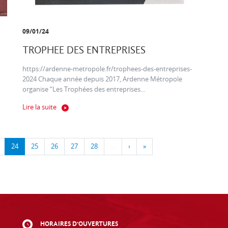
09/01/24
TROPHEE DES ENTREPRISES
https://ardenne-metropole.fr/trophees-des-entreprises-
2024 Chaque année depuis 2017, Ardenne Métropole
organise “Les Trophées des entreprises...
Lire la suite
24
25
26
27
28
…
›
»
HORAIRES D'OUVERTURES