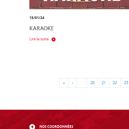
15/01/24
KARAOKE
Lire la suite
«
‹
…
20
21
22
23
NOS COORDONNÉES