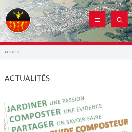
Aller
au
contenu
principal
ACCUEIL
ACTUALITÉS