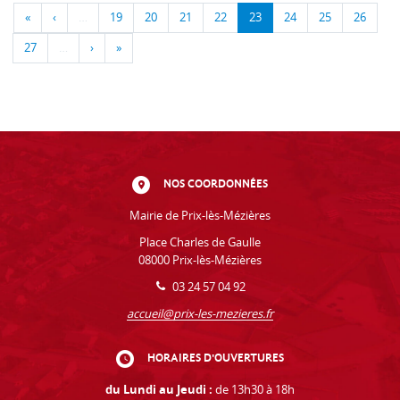
«
‹
…
19
20
21
22
23
24
25
26
27
…
›
»
NOS COORDONNÉES
Mairie de Prix-lès-Mézières
Place Charles de Gaulle
08000 Prix-lès-Mézières
03 24 57 04 92
accueil@prix-les-mezieres.fr
HORAIRES D'OUVERTURES
du Lundi au Jeudi :
de 13h30 à 18h