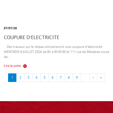
07/07/26
COUPURE D'ELECTRICITE
Des travaux sur le réseau entraineront une coupure d'électricité
MERCREDI 8 JUILLET 2026 de 8h à 8h30 80 et 111 rue de Mézières route
de...
Lire la suite
1
2
3
4
5
6
7
8
9
…
›
»