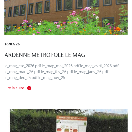
16/07/26
ARDENNE METROPOLE LE MAG
le_mag_ete_2026.pdf le_mag_mai_2026.pdf le_mag_avril_2026.pdf
le_mag_mars_26.pdf le_mag_fev_26.pdf le_mag_janv_26.pdf
le_mag_dec_25.pdf le_mag_nov_25...
Lire la suite