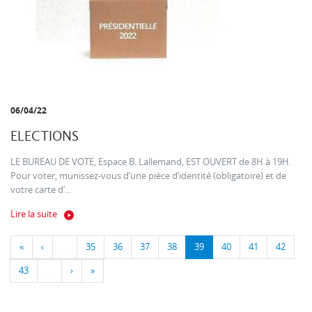
06/04/22
ELECTIONS
LE BUREAU DE VOTE, Espace B. Lallemand, EST OUVERT de 8H à 19H.
Pour voter, munissez-vous d’une pièce d’identité (obligatoire) et de
votre carte d’...
Lire la suite
«
‹
…
35
36
37
38
39
40
41
42
43
…
›
»