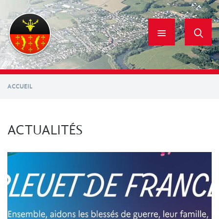
Aller
au
contenu
principal
ACCUEIL
ACTUALITÉS