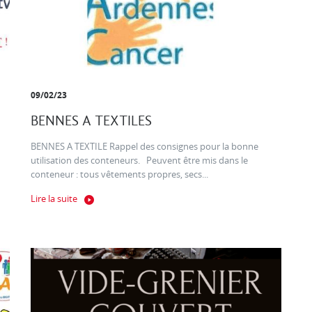
09/02/23
BENNES A TEXTILES
BENNES A TEXTILE Rappel des consignes pour la bonne
utilisation des conteneurs. Peuvent être mis dans le
conteneur : tous vêtements propres, secs...
Lire la suite