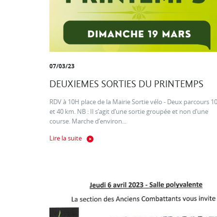
07/03/23
DEUXIEMES SORTIES DU PRINTEMPS
RDV à 10H place de la Mairie Sortie vélo - Deux parcours 1
et 40 km. NB : Il s’agit d’une sortie groupée et non d’une
course. Marche d’environ...
Lire la suite