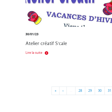
30/01/23
Atelier créatif S'cale
Lire la suite
«
‹
…
28
29
30
31