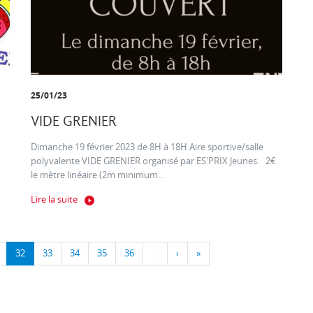
25/01/23
VIDE GRENIER
Dimanche 19 février 2023 de 8H à 18H Aire sportive/salle
polyvalente VIDE GRENIER organisé par ES'PRIX Jeunes. 2€
le mètre linéaire (2m minimum...
Lire la suite
32
33
34
35
36
…
›
»