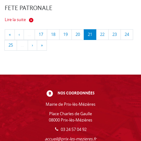
FETE PATRONALE
Lire la suite
«
‹
…
17
18
19
20
21
22
23
24
25
…
›
»
NOS COORDONNÉES
Mairie de Prix-lès-Mézières
Place Charles de Gaulle
08000 Prix-lès-Mézières
03 24 57 04 92
accueil@prix-les-mezieres.fr