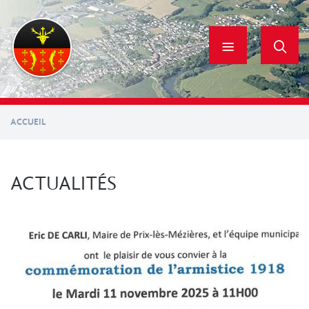
Aller
au
contenu
principal
ACCUEIL
ACTUALITÉS