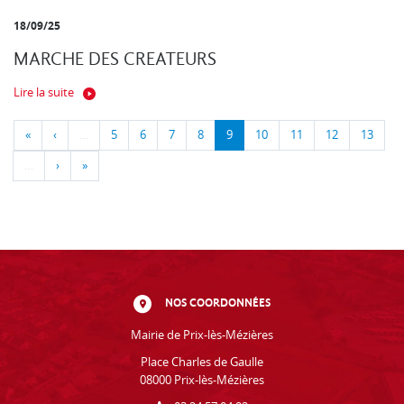
18/09/25
MARCHE DES CREATEURS
Lire la suite
«
‹
…
5
6
7
8
9
10
11
12
13
…
›
»
NOS COORDONNÉES
Mairie de Prix-lès-Mézières
Place Charles de Gaulle
08000 Prix-lès-Mézières