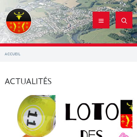
Aller
au
contenu
principal
ACCUEIL
ACTUALITÉS