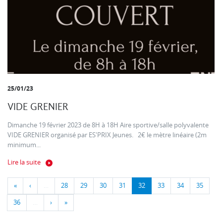
25/01/23
VIDE GRENIER
Dimanche 19 février 2023 de 8H à 18H Aire sportive/salle polyvalente
VIDE GRENIER organisé par ES'PRIX Jeunes. 2€ le mètre linéaire (2m
minimum...
Lire la suite
«
‹
…
28
29
30
31
32
33
34
35
36
…
›
»