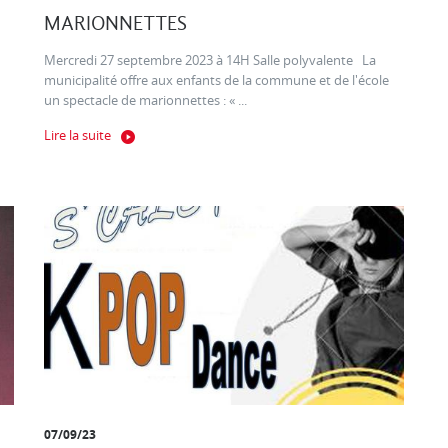
MARIONNETTES
Mercredi 27 septembre 2023 à 14H Salle polyvalente La
municipalité offre aux enfants de la commune et de l'école
un spectacle de marionnettes : « ...
Lire la suite
07/09/23