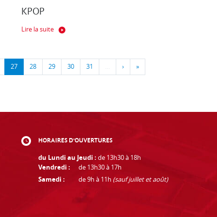
KPOP
Lire la suite
27
28
29
30
31
…
›
»
HORAIRES D'OUVERTURES
du Lundi au Jeudi :
de 13h30 à 18h
Vendredi :
de 13h30 à 17h
Samedi :
de 9h à 11h
(sauf juillet et août)