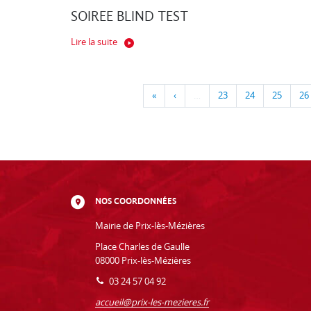
SOIREE BLIND TEST
Lire la suite
«
‹
…
23
24
25
26
NOS COORDONNÉES
Mairie de Prix-lès-Mézières
Place Charles de Gaulle
08000 Prix-lès-Mézières
03 24 57 04 92
accueil@prix-les-mezieres.fr