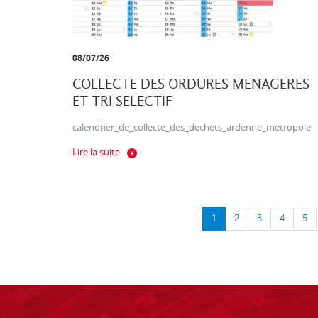
08/07/26
COLLECTE DES ORDURES MENAGERES
ET TRI SELECTIF
calendrier_de_collecte_des_dechets_ardenne_metropole
Lire la suite
1
2
3
4
5