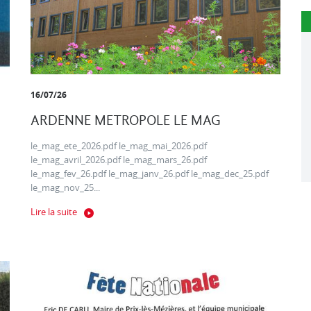
16/07/26
ARDENNE METROPOLE LE MAG
le_mag_ete_2026.pdf le_mag_mai_2026.pdf
le_mag_avril_2026.pdf le_mag_mars_26.pdf
le_mag_fev_26.pdf le_mag_janv_26.pdf le_mag_dec_25.pdf
le_mag_nov_25...
Lire la suite