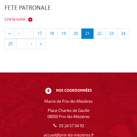
FETE PATRONALE
Lire la suite
«
‹
…
17
18
19
20
21
22
23
24
25
…
›
»
NOS COORDONNÉES
Mairie de Prix-lès-Mézières
Place Charles de Gaulle
08000 Prix-lès-Mézières
03 24 57 04 92
accueil@prix-les-mezieres.fr