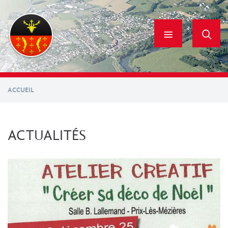
Aller
au
contenu
principal
ACCUEIL
ACTUALITÉS