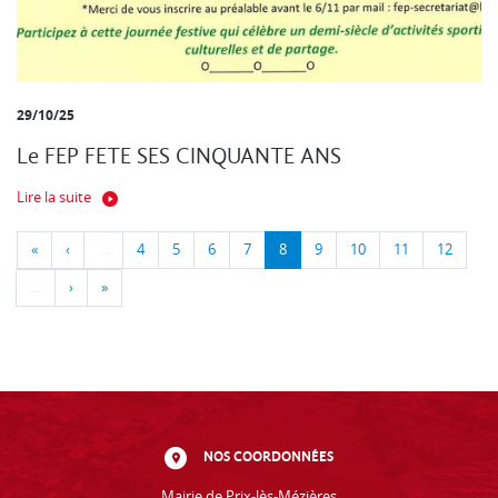
29/10/25
Le FEP FETE SES CINQUANTE ANS
Lire la suite
«
‹
…
4
5
6
7
8
9
10
11
12
…
›
»
NOS COORDONNÉES
Mairie de Prix-lès-Mézières