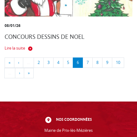
08/01/26
CONCOURS DESSINS DE NOEL
Lire la suite
«
‹
…
2
3
4
5
6
7
8
9
10
…
›
»
NOS COORDONNÉES
Mairie de Prix-lès-Mézières