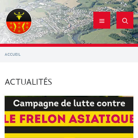
Aller
au
contenu
principal
ACCUEIL
ACTUALITÉS