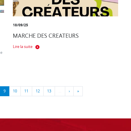
18/09/25
MARCHE DES CREATEURS
Lire la suite
ne
9
10
11
12
13
…
›
»