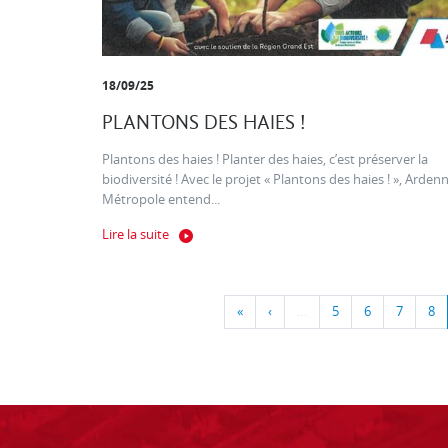
18/09/25
PLANTONS DES HAIES !
Plantons des haies ! Planter des haies, c’est préserver la
biodiversité ! Avec le projet « Plantons des haies ! », Arden
Métropole entend...
Lire la suite
«
‹
…
5
6
7
8