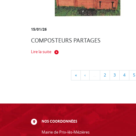
15/01/26
COMPOSTEURS PARTAGES
Lire la suite
«
‹
…
2
3
4
5
NOS COORDONNÉES
Mairie de Prix-lès-Mézières