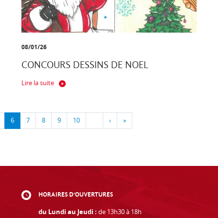
08/01/26
CONCOURS DESSINS DE NOEL
Lire la suite
6
7
8
9
10
…
›
»
HORAIRES D'OUVERTURES
du Lundi au Jeudi :
de 13h30 à 18h