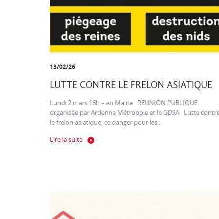
13/02/26
LUTTE CONTRE LE FRELON ASIATIQUE
Lundi 2 mars 18h – en Mairie REUNION PUBLIQUE
organisée par Ardenne Métropole et le GDSA Lutte contr
le frelon asiatique, ce danger pour les...
Lire la suite