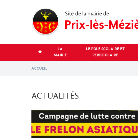
Aller
au
contenu
principal
LA
LE POLE SCOLAIRE ET
MAIRIE
PERISCOLAIRE
ACCUEIL
ACTUALITÉS