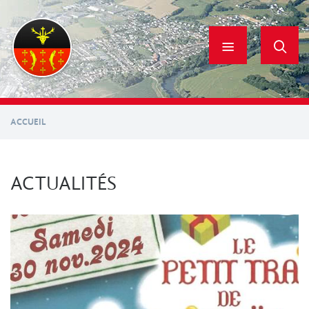
Aller
au
contenu
principal
ACCUEIL
ACTUALITÉS