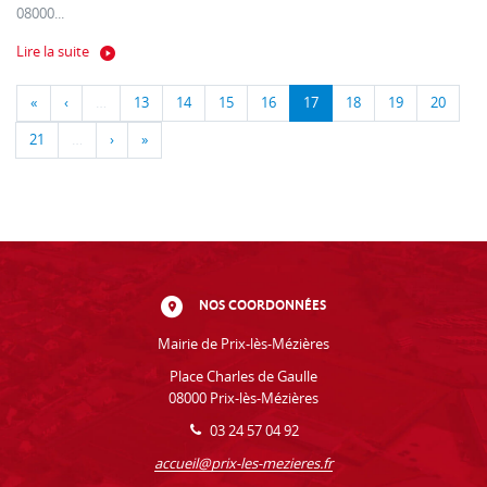
08000...
Lire la suite
«
‹
…
13
14
15
16
17
18
19
20
21
…
›
»
NOS COORDONNÉES
Mairie de Prix-lès-Mézières
Place Charles de Gaulle
08000 Prix-lès-Mézières
03 24 57 04 92
accueil@prix-les-mezieres.fr