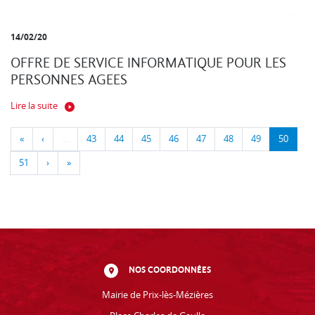
14/02/20
OFFRE DE SERVICE INFORMATIQUE POUR LES
PERSONNES AGEES
Lire la suite
«
‹
…
43
44
45
46
47
48
49
50
51
›
»
NOS COORDONNÉES
Mairie de Prix-lès-Mézières