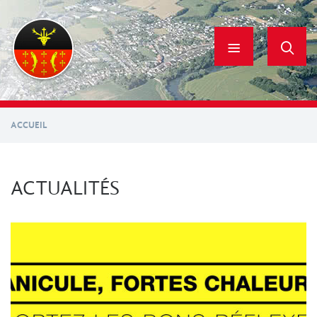
Aller
au
contenu
principal
ACCUEIL
ACTUALITÉS